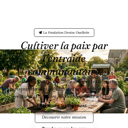
🕊️ La Fondation Denise Ouellette
Cultiver la paix par
l'entraide
communautaire
La Fondation Denise Ouellette soutient les initiatives
entrepreneuriales qui bâtissent un monde plus juste,
résilient et solidaire, une communauté à la fois.
Rejoindre le mouvement
Découvrir notre mission